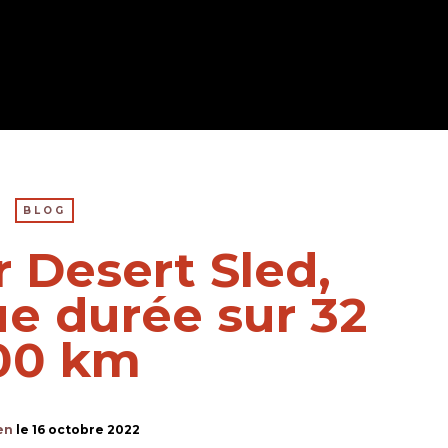
BLOG
 Desert Sled,
ue durée sur 32
00 km
en
le
16 octobre 2022