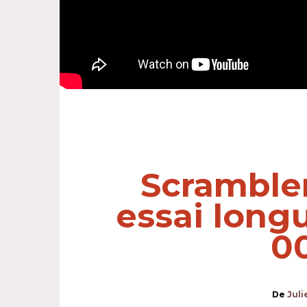
Scrambler
essai long
0
De
Juli