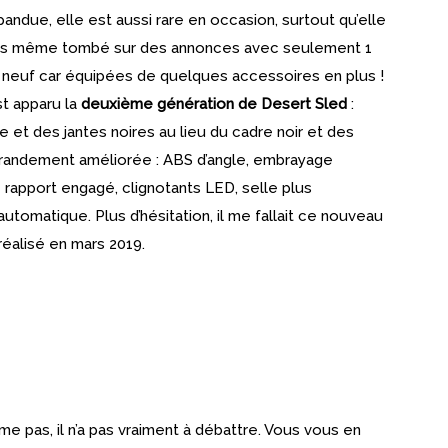
due, elle est aussi rare en occasion, surtout qu’elle
étais même tombé sur des annonces avec seulement 1
u neuf car équipées de quelques accessoires en plus !
t apparu la
deuxième génération de Desert Sled
:
et des jantes noires au lieu du cadre noir et des
t grandement améliorée : ABS d’angle, embrayage
 rapport engagé, clignotants LED, selle plus
automatique. Plus d’hésitation, il me fallait ce nouveau
 réalisé en mars 2019.
me pas, il n’a pas vraiment à débattre. Vous vous en