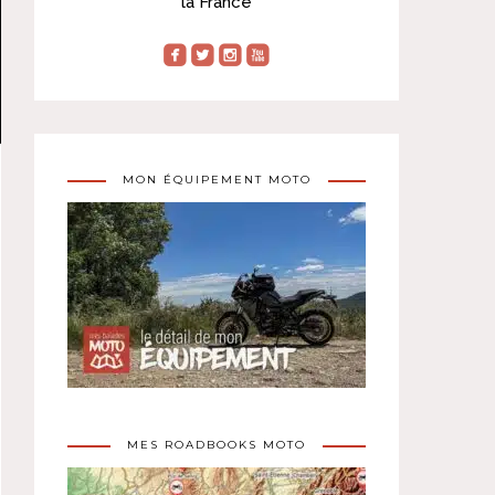
la France
roundedfacebook
roundedtwitterbird
roundedinstagram
roundedyoutube
MON ÉQUIPEMENT MOTO
MES ROADBOOKS MOTO