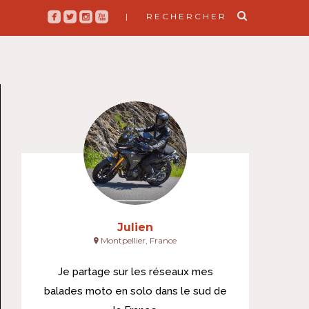
roundedfacebook
roundedtwitterbird
roundedinstagram
roundedyoutube
| RECHERCHER
Julien
Montpellier, France
Je partage sur les réseaux mes
balades moto en solo dans le sud de