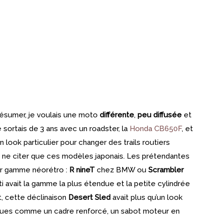
 résumer, je voulais une moto
différente
,
peu diffusée
et
e sortais de 3 ans avec un roadster, la
Honda CB650F
, et
 look particulier pour changer des trails routiers
 ne citer que ces modèles japonais. Les prétendantes
ur gamme néorétro :
R nineT
chez BMW ou
Scrambler
 avait la gamme la plus étendue et la petite cylindrée
, cette déclinaison
Desert Sled
avait plus qu’un look
ifiques comme un cadre renforcé, un sabot moteur en